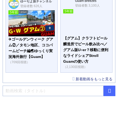
Guam Breezes
ゆーぢよ旅チャンネル
登録者数 3,100人
登録者数 626人
5年前
5年前
【グアム】クラフトビール
✈ゴールデンウィーク グア
醸造所でビール飲み比べ／
ム②／タモン地区、ココパ
グアム版U○er？移動に便利
ームビーチ編🌏ゆっくり実
なライドシェアStroll
況海外旅行【Guam】
Guamの使い方
（709回視聴）
（2,130回視聴）
新着動画をもっと見る