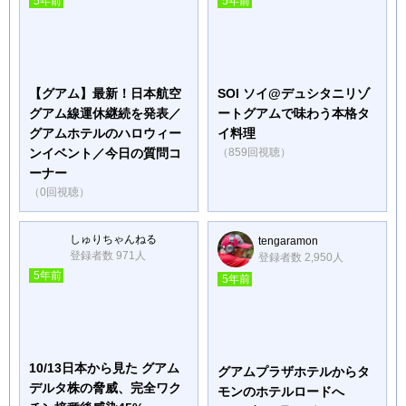
5年前
5年前
【グアム】最新！日本航空
SOI ソイ@デュシタニリゾ
グアム線運休継続を発表／
ートグアムで味わう本格タ
グアムホテルのハロウィー
イ料理
ンイベント／今日の質問コ
（859回視聴）
ーナー
（0回視聴）
しゅりちゃんねる
tengaramon
登録者数 971人
登録者数 2,950人
5年前
5年前
10/13日本から見た グアム
グアムプラザホテルからタ
デルタ株の脅威、完全ワク
モンのホテルロードへ