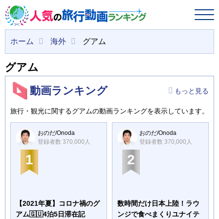
ホーム
海外
グアム
グアム
動画ランキング
もっと見る
旅行・観光に関するグアムの動画ランキングを表示しています。
おのだ/Onoda
おのだ/Onoda
登録者数 370,000人
登録者数 370,000人
1
2
【2021年夏】コロナ禍のグ
数時間だけ日本上陸！ラウ
アム🇬🇺4泊5日滞在記
ンジで食べまくりユナイテ