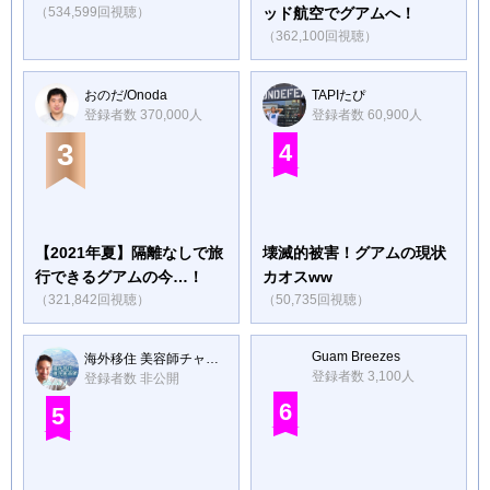
（534,599回視聴）
ッド航空でグアムへ！
（362,100回視聴）
おのだ/Onoda
TAPIたぴ
登録者数 370,000人
登録者数 60,900人
3
4
【2021年夏】隔離なしで旅
壊滅的被害！グアムの現状
行できるグアムの今…！
カオスww
（321,842回視聴）
（50,735回視聴）
Guam Breezes
海外移住 美容師チャンネル Studio J
登録者数 3,100人
登録者数 非公開
6
5