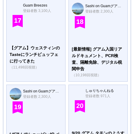
Guam Breezes
Sashi on Guamグアムのサシ
登録者数 3,100人
登録者数 2,300人
17
18
【グアム】ウェスティンの
[最新情報] グアム入国リア
Tasteにランチビュッフェ
ルドキュメント、PCR検
に行ってきた
査、隔離免除、デジタル税
（11,498回視聴）
関申告
（10,198回視聴）
しゅりちゃんねる
Sashi on Guamグアムのサシ
登録者数 971人
登録者数 2,300人
20
19
9/20 グアム タモンのようす