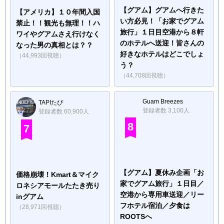
【グアム】グアムへ行きた
【アメリカ】１０年間入国
い方必見！「お家でグアム
禁止！！観光も無理！！ハ
旅行」１日目空港から８軒
ワイやグアムさえ行けなく
のホテルへ送迎！皆さんの
なった男の真相とは？？
好きなホテルはどこでしょ
（44,993回視聴）
う？
（44,708回視聴）
Guam Breezes
TAPIたぴ
登録者数 3,100人
登録者数 60,900人
8
7
【グアム】夏休み企画「お
価格崩壊！Kmart＆マイク
家でグアム旅行」１日目／
ロネシアモールたたき売り
空港から専用車送迎／リー
inグアム
フホテル宿泊／夕食は
（28,971回視聴）
ROOTSへ