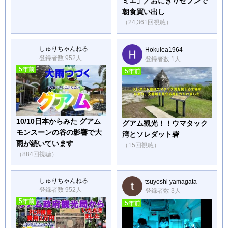
ミエ」／おにぎりセブンで
朝食買い出し
（24,361回視聴）
しゅりちゃんねる
Hokulea1964
登録者数 952人
登録者数 1人
5年前
5年前
10/10日本からみた グアム
グアム観光！！ウマタック
モンスーンの谷の影響で大
湾とソレダット砦
雨が続いています
（15回視聴）
（884回視聴）
しゅりちゃんねる
tsuyoshi yamagata
登録者数 952人
登録者数 3人
5年前
5年前