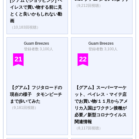
[グアムでショッピング] ペ
（9,212回視聴）
イレスで買い物する前に見
とくと良いかもしれない動
画
（10,183回視聴）
Guam Breezes
Guam Breezes
登録者数 3,100人
登録者数 3,100人
21
22
【グアム】フジタロードの
【グアム】スーパーマーケ
現在の様子 タモンビーチ
ット、ペイレス・マイテ店
まで歩いてみた
でお買い物/１１月からアメ
（9,181回視聴）
リカ入国はワクチン接種が
必要／新型コロナウイルス
関連情報
（8,117回視聴）