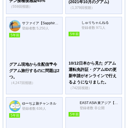
チン接種後感染45%
(2021年10月のグアム)
（559回視聴）
（1,379回視聴）
しゅりちゃんねる
サファイア【Sapphire】
登録者数 971人
登録者数 5,250人
5年前
5年前
10/12日本から見た グアム
グアム現地から生配信🌴今
運転免許証・グアムIDの更
グアム旅行するのに問題は2
新申請がオンラインで行え
つ。
るようになりました。
（4,247回視聴）
（742回視聴）
EAST ASIA 東アジア【Vlog】
ゆーぢよ旅チャンネル
登録者数 非公開
登録者数 636人
5年前
5年前