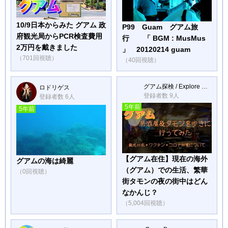
10/9日本からみた グアム 政
P99 Guam グアム旅
府観光局からPCR検査費用
行 「 BGM : MusMus
2万円を戴きました
」 20120214 guam
（701回視聴）
（40回視聴）
グアム探検 / Explore Guam
ロドリゲス
登録者数 9人
登録者数 6人
5年前
5年前
【グアム在住】現在の海外
グアムの海は綺麗
（グアム）での生活、繁華
（0回視聴）
街タモンの夜の街中はどん
なかんじ？
（5,004回視聴）