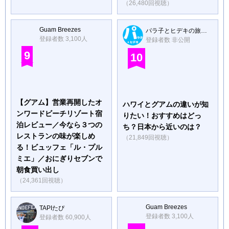
（26,480回視聴）
Guam Breezes
パラ子とヒデキの旅ちゃんねる
登録者数 3,100人
登録者数 非公開
9
10
【グアム】営業再開したオ
ハワイとグアムの違いが知
ンワードビーチリゾート宿
りたい！おすすめはどっ
泊レビュー／今なら３つの
ち？日本から近いのは？
レストランの味が楽しめ
（21,849回視聴）
る！ビュッフェ「ル・プル
ミエ」／おにぎりセブンで
朝食買い出し
（24,361回視聴）
Guam Breezes
TAPIたぴ
登録者数 3,100人
登録者数 60,900人