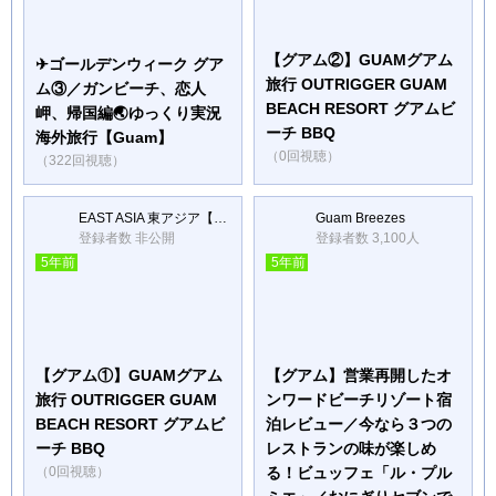
【グアム②】GUAMグアム
✈ゴールデンウィーク グア
旅行 OUTRIGGER GUAM
ム③／ガンビーチ、恋人
BEACH RESORT グアムビ
岬、帰国編🌏ゆっくり実況
ーチ BBQ
海外旅行【Guam】
（0回視聴）
（322回視聴）
EAST ASIA 東アジア【Vlog】
Guam Breezes
登録者数 非公開
登録者数 3,100人
5年前
5年前
【グアム①】GUAMグアム
【グアム】営業再開したオ
旅行 OUTRIGGER GUAM
ンワードビーチリゾート宿
BEACH RESORT グアムビ
泊レビュー／今なら３つの
ーチ BBQ
レストランの味が楽しめ
（0回視聴）
る！ビュッフェ「ル・プル