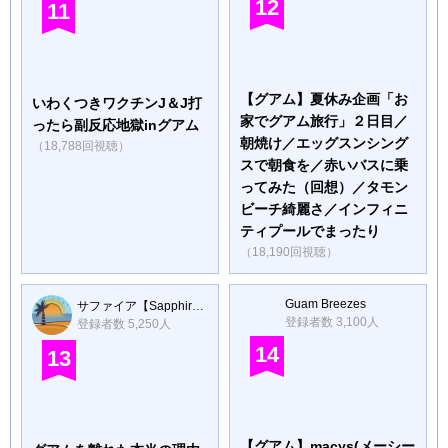
12
11
【グアム】夏休み企画「お
いわくつきワクチンJ＆J打
家でグアム旅行」２日目／
ったら副反応地獄inグアム
朝焼け／エッグスンシング
（18,788回視聴）
スで朝食を／赤いバスに乗
ってみた（回想）／タモン
ビーチ綺麗さ／インフィニ
ティプールでまったり
（18,190回視聴）
Guam Breezes
サファイア【Sapphire】
登録者数 3,100人
登録者数 5,250人
14
13
【グアム】macys(メーシー