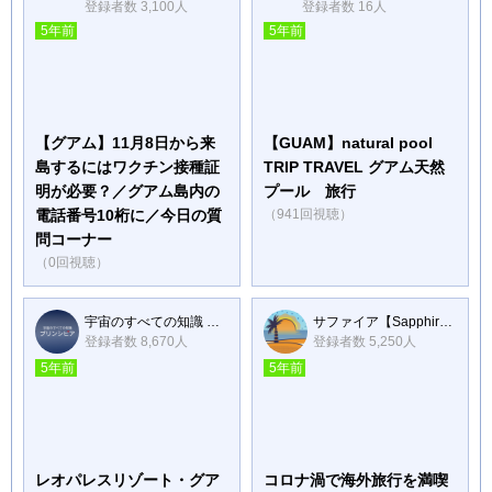
登録者数 3,100人
登録者数 16人
5年前
5年前
【グアム】11月8日から来
【GUAM】natural pool
島するにはワクチン接種証
TRIP TRAVEL グアム天然
明が必要？／グアム島内の
プール 旅行
電話番号10桁に／今日の質
（941回視聴）
問コーナー
（0回視聴）
宇宙のすべての知識 プリンシピア
サファイア【Sapphire】
登録者数 8,670人
登録者数 5,250人
5年前
5年前
レオパレスリゾート・グア
コロナ渦で海外旅行を満喫