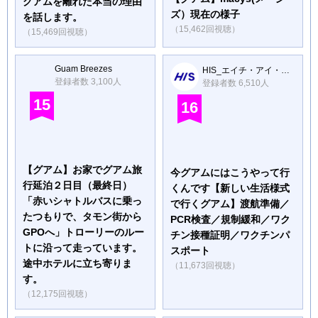
グアムを離れた本当の理由
ズ）現在の様子
を話します。
（15,462回視聴）
（15,469回視聴）
Guam Breezes
HIS_エイチ・アイ・エス
登録者数 3,100人
登録者数 6,510人
15
16
【グアム】お家でグアム旅
今グアムにはこうやって行
行延泊２日目（最終日）
くんです【新しい生活様式
「赤いシャトルバスに乗っ
で行くグアム】渡航準備／
たつもりで、タモン街から
PCR検査／規制緩和／ワク
GPOへ」トローリーのルー
チン接種証明／ワクチンパ
トに沿って走っています。
スポート
途中ホテルに立ち寄りま
（11,673回視聴）
す。
（12,175回視聴）