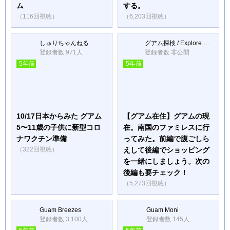
ム
する。
（116回視聴）
（6,203回視聴）
しゅりちゃんねる
グアム探検 / Explore Guam
登録者数 971人
登録者数 非公開
5年前
5年前
10/17日本からみた グアム
【グアム在住】グアムの現
5〜11歳の子供に新型コロ
在。南国のファミレスに行
ナワクチン準備
ってみた。前編で腹ごしら
（322回視聴）
えして後編でショッピング
を一緒にしましょう。次の
後編も要チェック！
（5,273回視聴）
Guam Breezes
Guam Moni
登録者数 3,100人
登録者数 145人