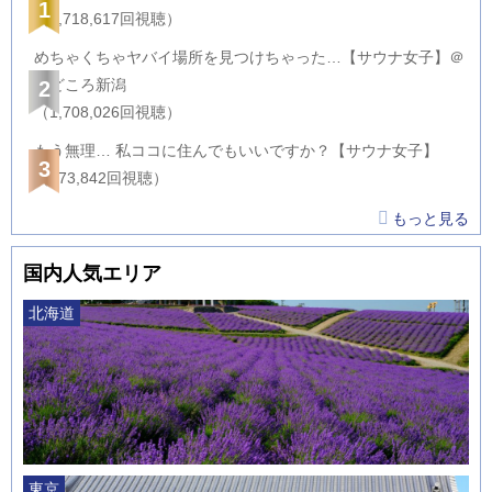
1
（2,718,617回視聴）
めちゃくちゃヤバイ場所を見つけちゃった…【サウナ女子】＠
サどころ新潟
2
（1,708,026回視聴）
もう無理… 私ココに住んでもいいですか？【サウナ女子】
3
（873,842回視聴）
もっと見る
国内人気エリア
北海道
東京