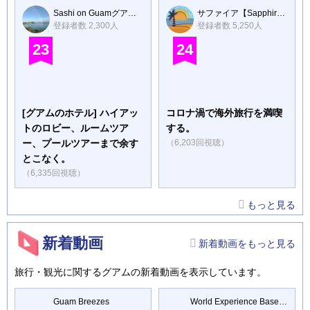
Sashi on Guamグアムのサシ
サファイア【Sapphire】
登録者数 2,300人
登録者数 5,250人
23
24
[グアムのホテル] ハイアッ
コロナ渦で海外旅行を満喫
トのロビー、ルームツア
する。
ー、プールツアーまで余す
（6,203回視聴）
とこなく。
（6,335回視聴）
もっと見る
新着動画
新着動画をもっと見る
旅行・観光に関するグアムの新着動画を表示しています。
Guam Breezes
World Experience Based in JAPAN