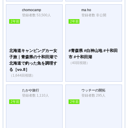
chomocamp
ma ho
登録者数 53,500人
登録者数 非公開
2年前
2年前
北海道キャンピングカー女
#青森県 #白神山地 #十和田
子旅｜青森県の十和田湖で
市 #十和田湖
北海道で釣った魚を調理す
（40回視聴）
る［vo.8］
（1,644回視聴）
たかや旅行
ウッチーの開拓
登録者数 1,110人
登録者数 295人
2年前
2年前