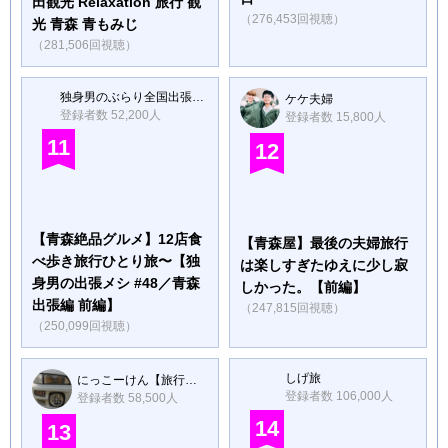
田観光 Relaxation 旅行 観
（276,453回視聴）
光 青森 青もみじ
（281,506回視聴）
独身男のぶらり全国出張メシ【kurakama鎌倉】
ケケ夫婦
登録者数 52,200人
登録者数 15,800人
11
12
【青森絶品グルメ】12店食
【青森屋】最後の夫婦旅行
べ歩き旅行ひとり旅〜【独
は楽しすぎたゆえに少し寂
身男の出張メシ #48／青森
しかった。【前編】
出張編 前編】
（247,815回視聴）
（250,099回視聴）
しげ旅
にっこーけん【旅行】ー日本の交通を研究する会
登録者数 106,000人
登録者数 58,500人
14
13