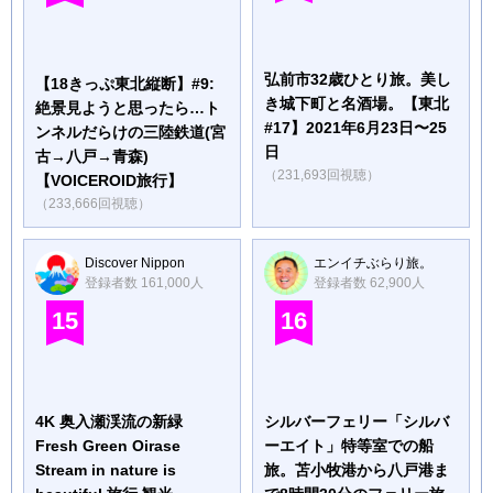
弘前市32歳ひとり旅。美し
【18きっぷ東北縦断】#9:
き城下町と名酒場。【東北
絶景見ようと思ったら…ト
#17】2021年6月23日〜25
ンネルだらけの三陸鉄道(宮
日
古→八戸→青森)
（231,693回視聴）
【VOICEROID旅行】
（233,666回視聴）
Discover Nippon
エンイチぶらり旅。
登録者数 161,000人
登録者数 62,900人
15
16
4K 奥入瀬渓流の新緑
シルバーフェリー「シルバ
Fresh Green Oirase
ーエイト」特等室での船
Stream in nature is
旅。苫小牧港から八戸港ま