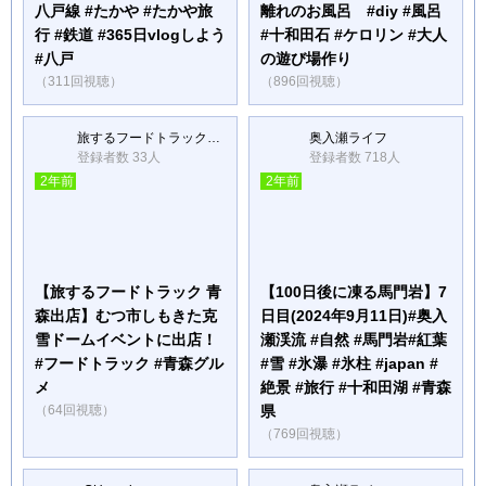
八戸線 #たかや #たかや旅
離れのお風呂 #diy #風呂
行 #鉄道 #365日vlogしよう
#十和田石 #ケロリン #大人
#八戸
の遊び場作り
（311回視聴）
（896回視聴）
旅するフードトラックUMAMI
奥入瀬ライフ
登録者数 33人
登録者数 718人
2年前
2年前
【旅するフードトラック 青
【100日後に凍る馬門岩】7
森出店】むつ市しもきた克
日目(2024年9月11日)#奥入
雪ドームイベントに出店！
瀬渓流 #自然 #馬門岩#紅葉
#フードトラック #青森グル
#雪 #氷瀑 #氷柱 #japan #
メ
絶景 #旅行 #十和田湖 #青森
（64回視聴）
県
（769回視聴）