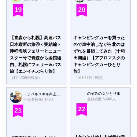
19
20
【青森から札幌】高速バス
キャンピングカーを買った
日本縦断の旅④＜完結編＞
ので車中泊しながら北のは
津軽海峡フェリーとニュー
ずれを目指してみた（十和
スター号で青森から函館経
田湖編）【アフロマスクの
由、札幌にフェリー＆バス
キャンピングカーひとり
旅【エンイチぶらり旅】
旅】
（174,239回視聴）
（161,678回視聴）
のぞみの女ひとり旅
トラベルスキル向上委員会
登録者数 5,660人
登録者数 85,100人
22
21