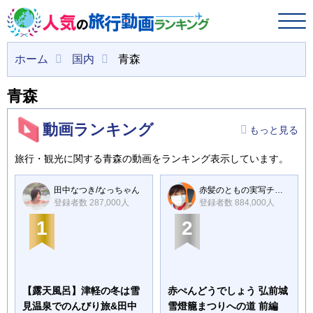
ホーム
国内
青森
青森
動画ランキング
もっと見る
旅行・観光に関する青森の動画をランキング表示しています。
田中なつき/なっちゃん
赤髪のともの実写チャンネル!!
登録者数 287,000人
登録者数 884,000人
1
2
【露天風呂】津軽の冬は雪
赤ぺんどうでしょう 弘前城
見温泉でのんびり旅&田中
雪燈籠まつりへの道 前編