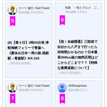
旬旅 ～旬とグルメ、ご縁つなぎの旅～
スーツ 旅行 / Suit Travel
登録者数 2,910人
登録者数 540,000人
6
5
【祝！全線開通】三陸道で
(8)【第４日】3時20分発 津
仙台から八戸まで行ったら
軽海峡フェリーで青森へ
何時間かかるのか？日本最
《夏休み日本一周の旅 函館
長300km超の無料区間はど
駅→青森駅》8/4-103
こからどこまで？？【特殊
（389,801回視聴）
な復興道路について】
（369,519回視聴）
スーツ 旅行 / Suit Travel
1949sugichan
登録者数 540,000人
登録者数 327人
7
8