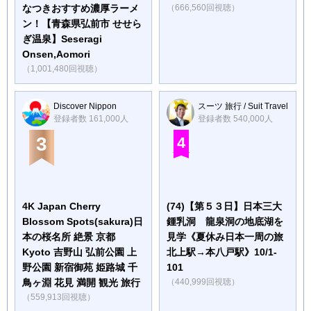
なつきおすすめ濃厚ラーメ
（666,560回視聴）
ン！【青森県弘前市 せせら
ぎ温泉】Seseragi
Onsen,Aomori
（1,001,480回視聴）
Discover Nippon
スーツ 旅行 / Suit Travel
登録者数 161,000人
登録者数 540,000人
3
4
4K Japan Cherry
(74)【第５３日】日本三大
Blossom Spots(sakura)日
鍾乳洞 龍泉洞の地底湖を
本の桜名所 絶景 京都
見学《夏休み日本一周の旅
Kyoto 吉野山 弘前公園 上
北上駅→本八戸駅》10/1-
野公園 新宿御苑 姫路城 千
101
鳥ヶ淵 花見 満開 観光 旅行
（440,999回視聴）
（559,913回視聴）