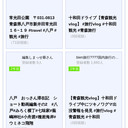
常光田公園 〒031-0813
十和田ドライブ【青森観光
青森県八戸市新井田常光田
vlog】 #旅行vlog #十和田
１６−１９ #travel #八戸 #
観光 #青森旅行
観光 #旅行
（0回視聴）
（71回視聴）
編集しまっせ爺さん
bien旅行????国内旅行のVlogや観光スポット紹介
登録者数 9人
登録者数 1,660人
2年前
2年前
八戸 おっさん滞在記 シ
【青森観光vlog】十和田ド
ョート動画編集その2 #八
ライブ中にツキノワグマ出
戸#みろく横丁#七味家#蕪
没警報を発見 #旅行vlog #
嶋神社#小舟渡#種差海岸#
青森観光 #十和田
ウミネコ飛翔
（0回視聴）