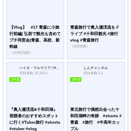
【Vlog】 #17 青森に小旅
青森旅行で奥入瀬渓流をド
行前編| 弘前で観光も含めて
ライブ #十和田観光 #旅行
プチ同窓会|青森、高校、新
vlog #青森旅行
幹線
（0回視聴）
（169回視聴）
ハイネ・ウルマリア / Heine Ulmaria
しんチャンネル
登録者数 16,200人
登録者数 4人
2年前
2年前
『奥入瀬渓流&十和田湖』
東北旅行で偶然出会った十
視聴者のおすすめスポット
和田湖畔の奇跡 #shorts #
に行くVTuber旅行 #shorts
青森 #旅行 #中高年カッ
#vtuber #vlog
プル