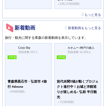
（106,216回視聴）
もっと見る
新着動画
新着動画をもっと見る
旅行・観光に関する青森の新着動画を表示しています。
Cozy Sky
カオムー /神戸の旅人
登録者数 207人
登録者数 10,400人
2年前
2年前
青森県黒石市・弘前市 #旅
前代未聞‼︎城が動くプロジェ
行 #drone
クト進行中！お城と洋館巡
（439回視聴）
りが楽しめる♪ 弘前 半日観
光
（723回視聴）