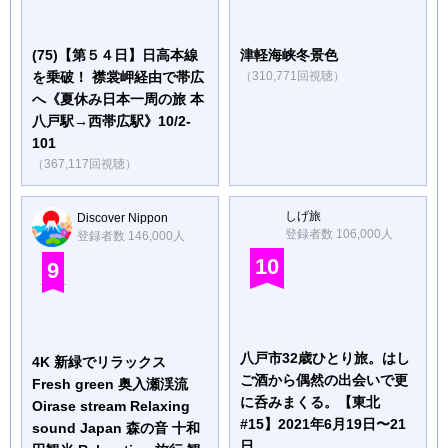
(75)【第５４日】日高本線
津軽海峡冬景色
を乗破！ 襟裳岬経由で帯広
（310,771回視聴）
へ《夏休み日本一周の旅 本
八戸駅→西帯広駅》10/2-
101
（367,117回視聴）
しげ旅
Discover Nippon
登録者数 106,000人
登録者数 146,000人
10
9
八戸市32歳ひとり旅。はし
4K 新緑でリラックス
ご酒から偶然の出会いで更
Fresh green 奥入瀬渓流
に呑みまくる。【東北
Oirase stream Relaxing
#15】2021年6月19日〜21
sound Japan 森の音 十和
日