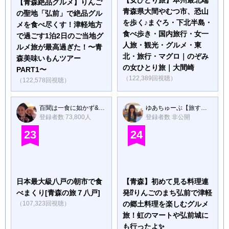
【女ひとり旅】本州最北端
【青森絶品グルメ】りんご
青森県大間やむつ市、恐山
の聖地「弘前」で絶品グル
を歩く♪まぐろ・下北半島・
メを食べ尽くす！津軽地方
食べ歩き・国内旅行・女一
で過ごす1泊2日のご当地グ
人旅・観光・グルメ・東
ルメ旅が最高過ぎた！〜青
北・旅行・マグロ｜のぞみ
森美味いもんツアー
の女ひとり旅｜大間崎
PART1〜
（122,389回視聴）
（122,578回視聴）
百聞は一食に如かず&お助け!?モンちゃんZ
ゆあちゅーぶ【旅するOL日記】
登録者数 73,800人
登録者数 非公開
23
24
日本最大級八戸の朝市で食
【青森】初めて見る料理連
べまくり[青森の旅７八戸]
発⁉︎りんごのまち弘前で津軽
（107,323回視聴）
の郷土料理を楽しむグルメ
旅！虹のマートや弘前城に
も行ったよ✨