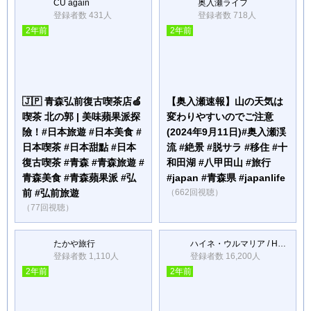
CU again
奥入瀬ライフ
登録者数 431人
登録者数 718人
2年前
2年前
🇯🇵 青森弘前復古喫茶店🍏
【奥入瀬速報】山の天気は
喫茶 北の郭 | 美味蘋果派探
変わりやすいのでご注意
險！#日本旅遊 #日本美食 #
(2024年9月11日)#奥入瀬渓
日本喫茶 #日本甜點 #日本
流 #絶景 #脱サラ #移住 #十
復古喫茶 #青森 #青森旅遊 #
和田湖 #八甲田山 #旅行
青森美食 #青森蘋果派 #弘
#japan #青森県 #japanlife
前 #弘前旅遊
（662回視聴）
（77回視聴）
たかや旅行
ハイネ・ウルマリア / Heine Ulmaria
登録者数 1,110人
登録者数 16,200人
2年前
2年前