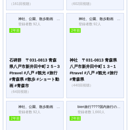
（161回視聴）
（602回視聴）
神社、公園、散歩動画 ライトウォーカー
神社、公園、散歩動画 ライトウォーカー
登録者数 92人
登録者数 92人
2年前
2年前
石碑群 〒031-0813 青森
神社 〒031-0813 青森県
県八戸市新井田中町２５−３
八戸市新井田中町１３−１
#travel #八戸 #観光 #旅行
#travel #八戸 #観光 #旅行
#青森県 #散歩 #ショート動
#青森県
画 #青森市
（440回視聴）
（64回視聴）
神社、公園、散歩動画 ライトウォーカー
bien旅行????国内旅行のVlogや観光スポット紹介
登録者数 92人
登録者数 1,660人
2年前
2年前