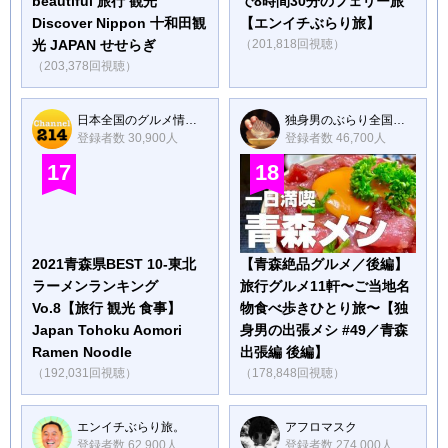
beautiful 旅行 観光
で8時間30分のフェリー旅
Discover Nippon 十和田観
【エンイチぶらり旅】
光 JAPAN せせらぎ
（201,818回視聴）
（203,378回視聴）
日本全国のグルメ情報【チャンネル214】
独身男のぶらり全国出張メシ【kurakama鎌倉】
登録者数 30,900人
登録者数 46,700人
17
18
2021青森県BEST 10-東北
【青森絶品グルメ／後編】
ラーメンランキング
旅行グルメ11軒〜ご当地名
Vo.8【旅行 観光 食事】
物食べ歩きひとり旅〜【独
Japan Tohoku Aomori
身男の出張メシ #49／青森
Ramen Noodle
出張編 後編】
（192,031回視聴）
（178,848回視聴）
エンイチぶらり旅。
アフロマスク
登録者数 62,900人
登録者数 274,000人