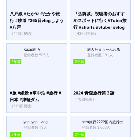
八戸線 #たかや #たかや旅
『弘前城』視聴者のおすす
行 #鉄道 #365日vlogしよう
めスポットに行くVTuber旅
#八戸
行 #shorts #vtuber #vlog
（443回視聴）
（430回視聴）
Kazu旅TV
旅人たまちゃんねる
登録者数 505人
登録者数 191人
2年前
2年前
#旅 #絶景 #車中泊 #旅行 #
2024 青森旅行第３話
日本 #津軽ダム
（78回視聴）
（516回視聴）
yopi yopi_vlog
bien旅行????国内旅行のVlogや観光スポット紹介
登録者数 73人
登録者数 1,660人
2年前
2年前