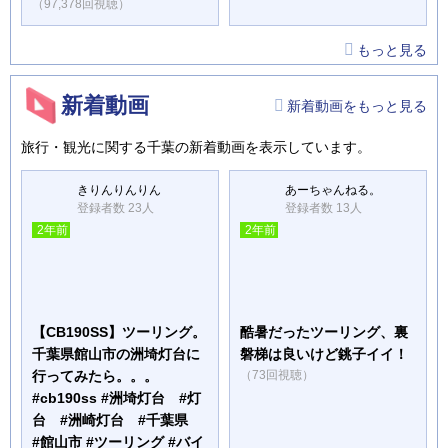
（97,378回視聴）
もっと見る
新着動画
新着動画をもっと見る
旅行・観光に関する千葉の新着動画を表示しています。
きりんりんりん
あーちゃんねる。
登録者数 23人
登録者数 13人
2年前
2年前
【CB190SS】ツーリング。
酷暑だったツーリング、裏
千葉県館山市の洲埼灯台に
磐梯は良いけど銚子イイ！
行ってみたら。。。
（73回視聴）
#cb190ss #洲埼灯台 #灯
台 #洲崎灯台 #千葉県
#館山市 #ツーリング #バイ