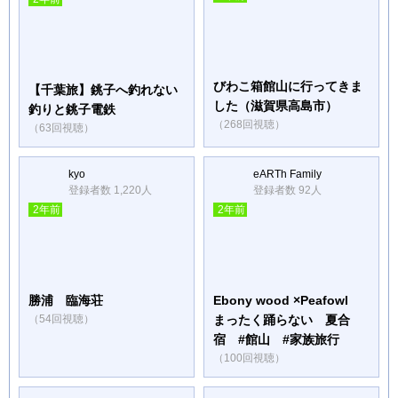
びわこ箱館山に行ってきま
【千葉旅】銚子へ釣れない
した（滋賀県高島市）
釣りと銚子電鉄
（268回視聴）
（63回視聴）
kyo
eARTh Family
登録者数 1,220人
登録者数 92人
2年前
2年前
勝浦 臨海荘
Ebony wood ×Peafowl
（54回視聴）
まったく踊らない 夏合
宿 #館山 #家族旅行
（100回視聴）