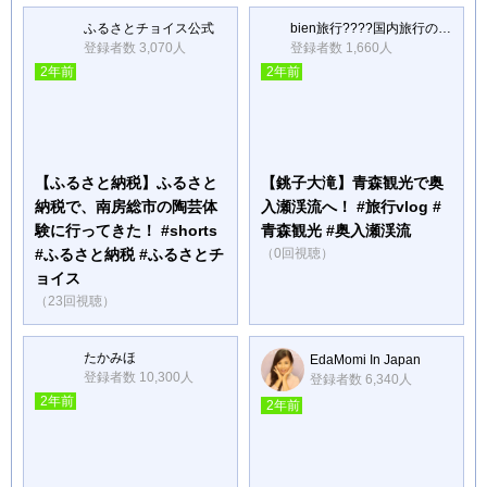
ふるさとチョイス公式
bien旅行????国内旅行のVlogや観光スポット紹介
登録者数 3,070人
登録者数 1,660人
2年前
2年前
【ふるさと納税】ふるさと
【銚子大滝】青森観光で奥
納税で、南房総市の陶芸体
入瀬渓流へ！ #旅行vlog #
験に行ってきた！ #shorts
青森観光 #奥入瀬渓流
#ふるさと納税 #ふるさとチ
（0回視聴）
ョイス
（23回視聴）
たかみほ
EdaMomi In Japan
登録者数 10,300人
登録者数 6,340人
2年前
2年前