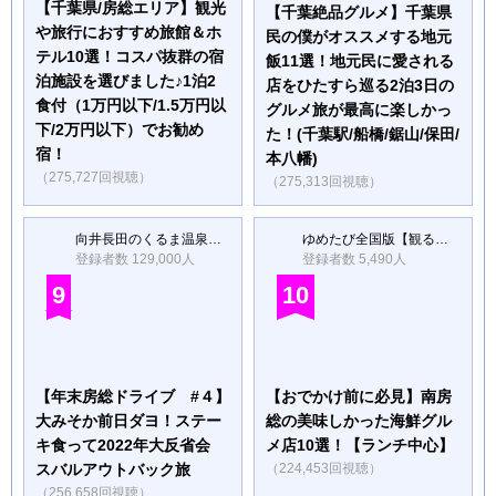
【千葉県/房総エリア】観光
【千葉絶品グルメ】千葉県
や旅行におすすめ旅館＆ホ
民の僕がオススメする地元
テル10選！コスパ抜群の宿
飯11選！地元民に愛される
泊施設を選びました♪1泊2
店をひたすら巡る2泊3日の
食付（1万円以下/1.5万円以
グルメ旅が最高に楽しかっ
下/2万円以下）でお勧め
た！(千葉駅/船橋/鋸山/保田/
宿！
本八幡)
（275,727回視聴）
（275,313回視聴）
向井長田のくるま温泉ちゃんねる
ゆめたび全国版【観るガイドブック】
登録者数 129,000人
登録者数 5,490人
9
10
【年末房総ドライブ #４】
【おでかけ前に必見】南房
大みそか前日ダヨ！ステー
総の美味しかった海鮮グル
キ食って2022年大反省会
メ店10選！【ランチ中心】
スバルアウトバック旅
（224,453回視聴）
（256,658回視聴）