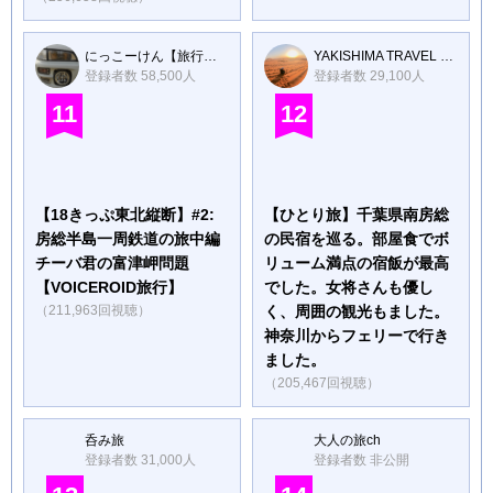
にっこーけん【旅行】ー日本の交通を研究する会
YAKISHIMA TRAVEL TV 秘境ハンター
登録者数 58,500人
登録者数 29,100人
11
12
【18きっぷ東北縦断】#2:
【ひとり旅】千葉県南房総
房総半島一周鉄道の旅中編
の民宿を巡る。部屋食でボ
チーバ君の富津岬問題
リューム満点の宿飯が最高
【VOICEROID旅行】
でした。女将さんも優し
（211,963回視聴）
く、周囲の観光もました。
神奈川からフェリーで行き
ました。
（205,467回視聴）
呑み旅
大人の旅ch
登録者数 31,000人
登録者数 非公開