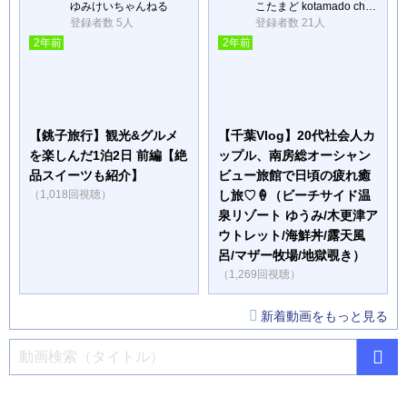
ゆみけいちゃんねる
こたまど kotamado channel
登録者数 5人
登録者数 21人
2年前
2年前
【銚子旅行】観光&グルメ
【千葉Vlog】20代社会人カ
を楽しんだ1泊2日 前編【絶
ップル、南房総オーシャン
品スイーツも紹介】
ビュー旅館で日頃の疲れ癒
（1,018回視聴）
し旅♡🍦（ビーチサイド温
泉リゾート ゆうみ/木更津ア
ウトレット/海鮮丼/露天風
呂/マザー牧場/地獄覗き）
（1,269回視聴）
新着動画をもっと見る