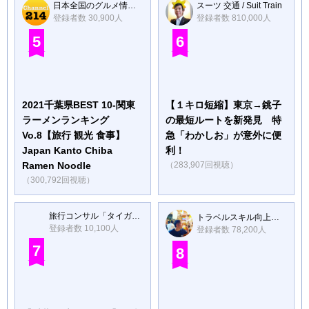
日本全国のグルメ情報【チャンネル214】
スーツ 交通 / Suit Train
登録者数 30,900人
登録者数 810,000人
5
6
2021千葉県BEST 10-関東
【１キロ短縮】東京→銚子
ラーメンランキング
の最短ルートを新発見 特
Vo.8【旅行 観光 食事】
急「わかしお」が意外に便
Japan Kanto Chiba
利！
Ramen Noodle
（283,907回視聴）
（300,792回視聴）
旅行コンサル「タイガ&まよ」
トラベルスキル向上委員会
登録者数 10,100人
登録者数 78,200人
7
8