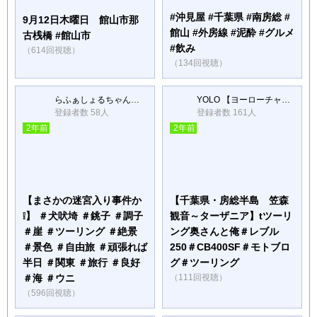
#沖見屋 #千葉県 #南房総 #
9月12日木曜日 館山市那
館山 #外房線 #泥酔 #グルメ
古桟橋 #館山市
#飲み
（614回視聴）
（134回視聴）
らふぁしょるちゃんねる
YOLO 【ヨーローチャンネル】
登録者数 58人
登録者数 161人
2年前
2年前
【まさかの迷宮入り事件か
【千葉県・房総半島 笠森
❕】 ＃犬吠埼 ＃銚子 ＃調子
観音～ターザニア】tツーリ
＃崖 ＃ツーリング ＃絶景
ング奥さんと俺＃レブル
＃景色 ＃自由旅 ＃頑張れば
250＃CB400SF＃モトブロ
半日 ＃関東 ＃旅行 ＃良好
グ＃ツーリング
＃海 ＃ウニ
（111回視聴）
（596回視聴）