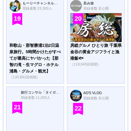
もーりーチャンネル【旅する社長】
呑み旅
登録者数 23,300人
登録者数 非公開
19
20
和歌山・那智勝浦1泊2日温
房総グルメ ひとり旅 千葉県
泉旅行。5時間かけたがすべ
金谷の黄金アジフライと漁
てが最高にヤバかった【那
港飯🐟
智の滝・生マグロ・ホテル
（119,945回視聴）
浦島・グルメ・観光】
（135,891回視聴）
旅行コンサル「タイガ&まよ」
AO'S VLOG
登録者数 11,000人
登録者数 非公開
21
22