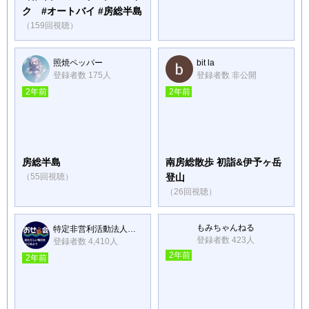
ク #オートバイ #房総半島
（159回視聴）
照焼ペッパー
bit la
登録者数 175人
登録者数 非公開
2年前
2年前
房総半島
南房総散歩 初詣&伊予ヶ岳
（55回視聴）
登山
（26回視聴）
もみちゃんねる
特定非営利活動法人おせっ会
登録者数 423人
登録者数 4,410人
2年前
2年前