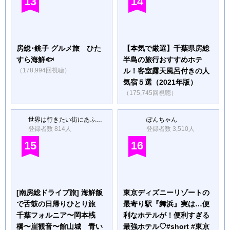
13
14
房総･銚子 グルメ旅 ひた
【本気で厳選】千葉県房総
すら海鮮🐟
半島の旅行おすすめホテ
（178,994回視聴）
ル！客室露天風呂付きの人
気宿５選（2021年版）
（175,745回視聴）
世界は行きたい街にあふれてる / Dream Destinations - TaigaK
ぽんちゃん
登録者数 814人
登録者数 3,510人
15
16
[南房総ドライブ旅] 海鮮飯
東京ディズニーリゾートの
で舌鼓の日帰りひとり旅
最寄り駅『舞浜』実は…便
千葉フォルニア〜岡本桟
利なホテルが！便利すぎる
橋〜崖観音〜館山城 青い
最強ホテル♡#short #東京