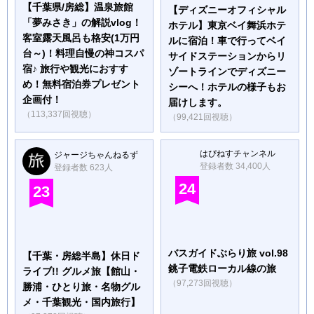
【千葉県/房総】温泉旅館
【ディズニーオフィシャル
「夢みさき」の解説vlog！
ホテル】東京ベイ舞浜ホテ
客室露天風呂も格安(1万円
ルに宿泊！車で行ってベイ
台～)！料理自慢の神コスパ
サイドステーションからリ
宿♪ 旅行や観光におすす
ゾートラインでディズニー
め！無料宿泊券プレゼント
シーへ！ホテルの様子もお
企画付！
届けします。
（113,337回視聴）
（99,421回視聴）
はぴねすチャンネル
ジャージちゃんねるず
登録者数 34,400人
登録者数 623人
24
23
バスガイドぶらり旅 vol.98
【千葉・房総半島】休日ド
銚子電鉄ローカル線の旅
ライブ!! グルメ旅【館山・
（97,273回視聴）
勝浦・ひとり旅・名物グル
メ・千葉観光・国内旅行】