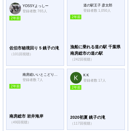
道の駅王子 彦太郎
YOSSYよっしー
登録者数 1,050人
登録者数 765人
2年前
2年前
漁船に乗れる道の駅 千葉県
佐伯市秘境回り 5 銚子の滝
南房総市の道の駅
（101回視聴）
（242回視聴）
南房総いいとこどり動画
K K
登録者数 7人
登録者数 17人
2年前
2年前
南房総市 岩井海岸
2020初夏 銚子の滝
（49回視聴）
（117回視聴）