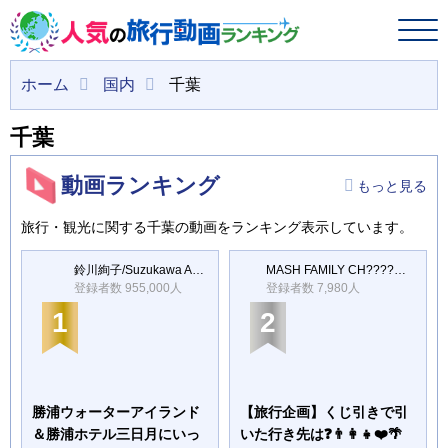
ホーム
国内
千葉
千葉
動画ランキング
もっと見る
旅行・観光に関する千葉の動画をランキング表示しています。
鈴川絢子/Suzukawa Ayako
MASH FAMILY CH????ましゅふぁみりーちゃんねる
登録者数 955,000人
登録者数 7,980人
1
2
勝浦ウォーターアイランド
【旅行企画】くじ引きで引
＆勝浦ホテル三日月にいっ
いた行き先は❓👨‍👩‍👧❤️🌴