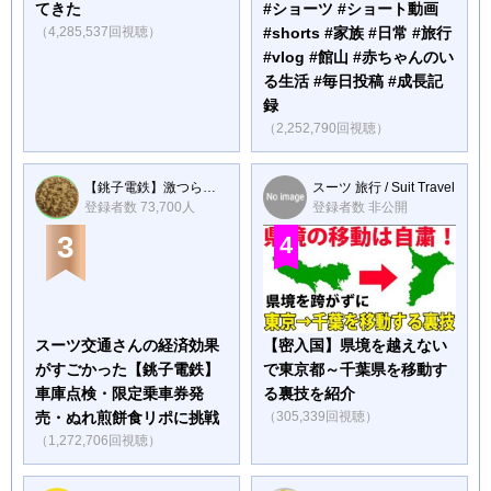
てきた
#ショーツ #ショート動画
（4,285,537回視聴）
#shorts #家族 #日常 #旅行
#vlog #館山 #赤ちゃんのい
る生活 #毎日投稿 #成長記
録
（2,252,790回視聴）
【銚子電鉄】激つらチャンネル
スーツ 旅行 / Suit Travel
登録者数 73,700人
登録者数 非公開
3
4
スーツ交通さんの経済効果
【密入国】県境を越えない
がすごかった【銚子電鉄】
で東京都～千葉県を移動す
車庫点検・限定乗車券発
る裏技を紹介
売・ぬれ煎餅食リポに挑戦
（305,339回視聴）
（1,272,706回視聴）