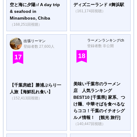
空と海に夕陽♪/ A day trip
ディズニーランド #舞浜駅
& seafood in
（161,174回視聴）
Minamiboso, Chiba
（168,251回視聴）
ラーメンランキングch
出張リーマン
登録者数 非公開
登録者数 27,600人
18
17
美味い千葉市のラーメン
【千葉房総】勝浦ぶらり一
店 人気ランキング
人旅【海鮮乱れ食い】
BEST10 [千葉県] 家系、つ
（152,413回視聴）
け麺、中華そばを食べるな
らココ！千葉のイチオシグ
ルメ情報！ [観光 旅行]
（140,447回視聴）