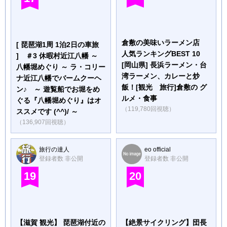
倉敷の美味いラーメン店
[ 琵琶湖1周 1泊2日の車旅
人気ランキングBEST 10
] ＃3 休暇村近江八幡 ～
[岡山県] 長浜ラーメン・台
八幡堀めぐり ～ ラ・コリー
湾ラーメン、カレーと炒
ナ近江八幡でバームクーヘ
飯！[観光 旅行]倉敷の グ
ン♪ ～ 遊覧船でお堀をめ
ルメ・食事
ぐる『八幡堀めぐり』はオ
（119,780回視聴）
ススメです (^^)/ ～
（136,907回視聴）
旅行の達人
eo official
登録者数 非公開
登録者数 非公開
19
20
【滋賀 観光】 琵琶湖付近の
【絶景サイクリング】団長