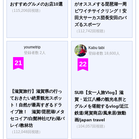
おすすめグルメのお店10選
がオススメする琵琶湖一周
（115,206回視聴）
ビワイチサイクリング！安
田大サーカス団長安田のバ
ズるスポーツ
（112,742回視聴）
youmetrip
Kabu tabi
登録者数 2人
登録者数 18,600人
21
22
【滋賀旅行】滋賀県の行っ
SUB【女一人旅Vlog】滋
ておきたい絶景観光スポッ
賀・近江八幡の観光名所と
ト！自然が最高すぎるドラ
グルメを堪能するvlog/近江
イブ旅！ 滋賀/琵琶湖/メタ
鉄道/尾賀商店/風来居/旅動
セコイア/白髭神社/びわ湖バ
画/japan travel
レイ/教林坊
（104,057回視聴）
（112,048回視聴）