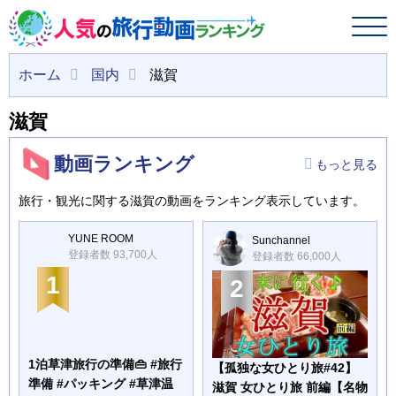
ホーム
国内
滋賀
滋賀
動画ランキング
もっと見る
旅行・観光に関する滋賀の動画をランキング表示しています。
YUNE ROOM
Sunchannel
登録者数 93,700人
登録者数 66,000人
1
2
1泊草津旅行の準備👜 #旅行
【孤独な女ひとり旅#42】
準備 #パッキング #草津温
滋賀 女ひとり旅 前編【名物