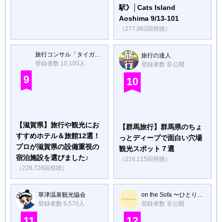
駅》│Cats Island
Aoshima 9/13-101
（277,962回視聴）
旅行コンサル「タイガ&まよ」
旅行の達人
登録者数 10,100人
登録者数 非公開
9
10
【滋賀県】旅行や観光にお
【群馬旅行】群馬県のちょ
すすめホテル＆旅館12選！
っとディープで面白い穴場
プロが滋賀県の設備重視の
観光スポット７選
宿泊施設を選びました♪
（216,115回視聴）
（228,728回視聴）
草津温泉観光協会
on the Sofa 〜ひとり旅Vlog〜
登録者数 6,570人
登録者数 非公開
11
12