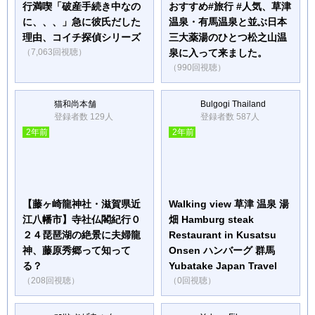
行満喫「破産手続き中なの
おすすめ#旅行 #人気、草津
に、、、」急に彼氏だした
温泉・有馬温泉と並ぶ日本
理由、コイチ探偵シリーズ
三大薬湯のひとつ松之山温
（7,063回視聴）
泉に入って来ました。
（990回視聴）
猫和尚本舗
Bulgogi Thailand
登録者数 129人
登録者数 587人
2年前
2年前
【藤ヶ崎龍神社・滋賀県近
Walking view 草津 温泉 湯
江八幡市】寺社仏閣紀行０
畑 Hamburg steak
２４琵琶湖の絶景に夫婦龍
Restaurant in Kusatsu
神、藤原秀郷って知って
Onsen ハンバーグ 群馬
る？
Yubatake Japan Travel
（208回視聴）
（0回視聴）