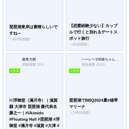
【恋愛経験少ない】カップ
琵琶湖東岸は素晴らしいで
ルで行くと別れるデートス
すね～
ポット旅行
（437回視聴）
（81回視聴）
曲奇大餅
ハーレー106旅ちゃんねる
登録者数 10人
登録者数 413人
2年前
2年前
￼浮御堂（滿月寺）｜滋賀
琵琶湖でBBQ2024夏#雄琴
縣 大津市 琵琶湖 最代表名
マリーナ
勝之一｜#Ukimido
（149回視聴）
#Floating Hall #琵琶湖 #浮
御堂 #滿月寺 #滋賀 #大津 #