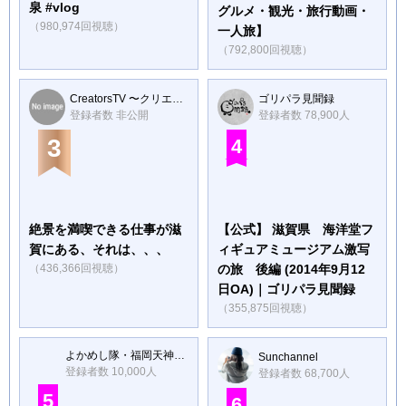
泉 #vlog
グルメ・観光・旅行動画・
（980,974回視聴）
一人旅】
（792,800回視聴）
CreatorsTV 〜クリエイターズTV〜
ゴリパラ見聞録
登録者数 非公開
登録者数 78,900人
3
4
絶景を満喫できる仕事が滋
【公式】 滋賀県 海洋堂フ
賀にある、それは、、、
ィギュアミュージアム激写
（436,366回視聴）
の旅 後編 (2014年9月12
日OA)｜ゴリパラ見聞録
（355,875回視聴）
よかめし隊・福岡天神大名編
Sunchannel
登録者数 10,000人
登録者数 68,700人
5
6