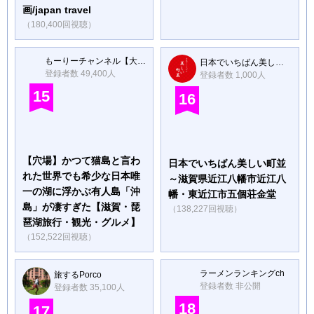
画/japan travel
（180,400回視聴）
もーりーチャンネル【大人の穴場旅行】
日本でいちばん美しい町並
登録者数 49,400人
登録者数 1,000人
15
16
【穴場】かつて猫島と言わ
日本でいちばん美しい町並
れた世界でも希少な日本唯
～滋賀県近江八幡市近江八
一の湖に浮かぶ有人島「沖
幡・東近江市五個荘金堂
島」が凄すぎた【滋賀・琵
（138,227回視聴）
琶湖旅行・観光・グルメ】
（152,522回視聴）
ラーメンランキングch
旅するPorco
登録者数 非公開
登録者数 35,100人
18
17