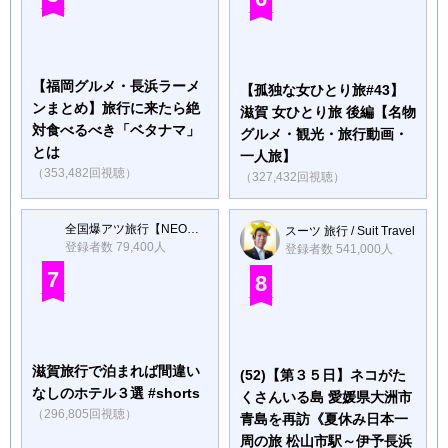
【福岡グルメ・長浜ラーメ
【孤独な女ひとり旅#43】
ンまとめ】旅行に来たら絶
滋賀 女ひとり旅 後編【名物
対食べるべき「ベタナマ」
グルメ・観光・旅行動画・
とは
一人旅】
（353,482回視聴）
（327,432回視聴）
全国爆アツ旅行【NEOトラベラーズ】
スーツ 旅行 / Suit Travel
登録者数 79,400人
登録者数 541,000人
7
8
滋賀旅行で泊まれば間違い
(52)【第３５日】ネコがた
なしのホテル３選 #shorts
くさんいる島 愛媛県大洲市
（296,805回視聴）
青島を再訪《夏休み日本一
周の旅 松山市駅～伊予長浜