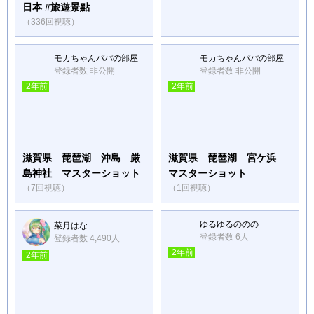
日本 #旅遊景點
（336回視聴）
モカちゃんパパの部屋
モカちゃんパパの部屋
登録者数 非公開
登録者数 非公開
2年前
2年前
滋賀県 琵琶湖 沖島 厳
滋賀県 琵琶湖 宮ケ浜
島神社 マスターショット
マスターショット
（7回視聴）
（1回視聴）
ゆるゆるののの
菜月はな
登録者数 6人
登録者数 4,490人
2年前
2年前