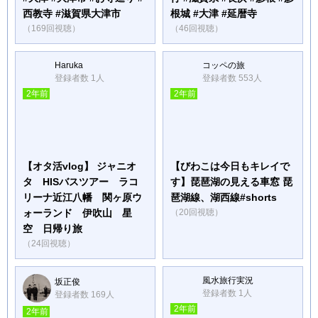
西教寺 #滋賀県大津市
根城 #大津 #延暦寺
（169回視聴）
（46回視聴）
Haruka
コッペの旅
登録者数 1人
登録者数 553人
2年前
2年前
【オタ活vlog】 ジャニオ
【びわこは今日もキレイで
タ HISバスツアー ラコ
す】琵琶湖の見える車窓 琵
リーナ近江八幡 関ヶ原ウ
琶湖線、湖西線#shorts
ォーランド 伊吹山 星
（20回視聴）
空 日帰り旅
（24回視聴）
風水旅行実況
坂正俊
登録者数 1人
登録者数 169人
2年前
2年前