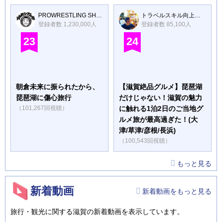
PROWRESTLING SHIBATAR ZZ
トラベルスキル向上委員会
登録者数 1,230,000人
登録者数 85,100人
23
24
朝倉未来に振られたから、
【滋賀絶品グルメ】琵琶湖
琵琶湖に傷心旅行
だけじゃない！滋賀の魅力
（101,267回視聴）
に触れる1泊2日のご当地グ
ルメ旅が最高過ぎた！(大
津/草津/彦根/長浜)
（100,543回視聴）
もっと見る
新着動画
新着動画をもっと見る
旅行・観光に関する滋賀の新着動画を表示しています。