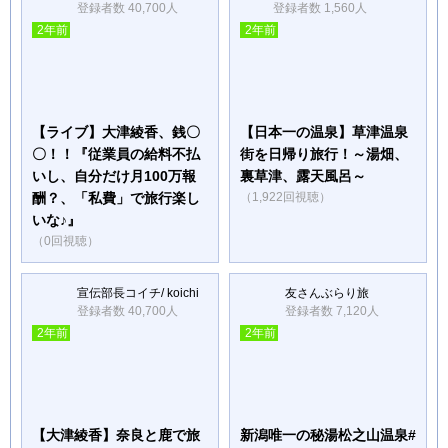
登録者数 40,700人
登録者数 1,560人
2年前
2年前
【ライブ】大津綾香、銭〇
【日本一の温泉】草津温泉
〇！！『従業員の給料不払
街を日帰り旅行！～湯畑、
いし、自分だけ月100万報
裏草津、露天風呂～
酬？、「私費」で旅行楽し
（1,922回視聴）
いな♪』
（0回視聴）
宣伝部長コイチ/ koichi
友さんぶらり旅
登録者数 40,700人
登録者数 7,120人
2年前
2年前
【大津綾香】奈良と鹿で旅
新潟唯一の秘湯松之山温泉#