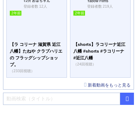
ﾏﾕﾘｷ おばちゃん
Yabow Films
登録者数 12人
登録者数 219人
2年前
2年前
【ラ コリーナ 滋賀県 近江
【shorts】ラコリーナ近江
八幡】たねや クラブハリエ
八幡 #shorts #ラコリーナ
の フラッグシップショッ
#近江八幡
プ。
（24回視聴）
（233回視聴）
新着動画をもっと見る