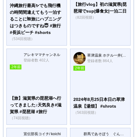
【旅行vlog】初の滋賀県|琵
沖縄旅行最高✨でも飛行機
琶湖でsup|爆食女|一泊二日
の時間間違えてもう一泊す
（82回視聴）
ることに🌺旅にハプニング
はつきものですね😇 #旅行
#長浜ビーチ #shorts
（534回視聴）
アレキママチャンネル
草津温泉 ホテル一井(公式)
登録者数 402人
登録者数 864人
2年前
2年前
【旅】滋賀県の琵琶湖へ行
2024年8月25日本日の草津
ってきました♪天気良き#滋
温泉【湯畑】 #shrots
賀県 #琵琶湖 #旅行
（563回視聴）
（74回視聴）
宣伝部長コイチ/ koichi
群馬であそぼう ぐんぐんチャンネル