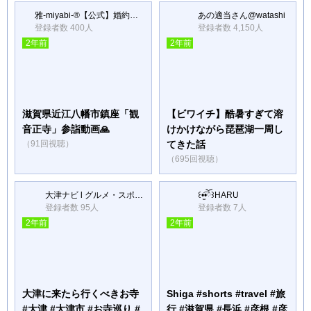
雅-miyabi-®︎【公式】婚約指輪・結婚指輪・ダイヤモンド専門店 LGBTフレンドリー????
あの適当さん@watashi
登録者数 400人
登録者数 4,150人
2年前
2年前
滋賀県近江八幡市鎮座「観
【ビワイチ】酷暑すぎて溶
音正寺」参詣動画🙏
けかけながら琵琶湖一周し
（91回視聴）
てきた話
（695回視聴）
大津ナビ l グルメ・スポット・不動産
꒰•̫͡•ོ꒱HARU
登録者数 95人
登録者数 7人
2年前
2年前
大津に来たら行くべきお寺
Shiga #shorts #travel #旅
#大津 #大津市 #お寺巡り #
行 #滋賀県 #長浜 #彦根 #彦