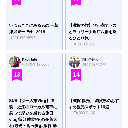
いつもここにあるもの ー草
【滋賀の旅】びわ湖テラス
津温泉ー Feb. 2018
とラコリーナ近江八幡を巡
（201,176回視聴）
るひとり旅
（181,610回視聴）
Kabu tabi
旅行の達人
登録者数 18,600人
登録者数 非公開
13
14
SUB【女一人旅Vlog】滋
【滋賀 観光】 滋賀県のおす
賀 近江のローカル電車に
すめ観光スポット10選
乗って歴史を感じる休日
（178,880回視聴）
vlog/近江鉄道/多賀/多賀大
社/観光・食べ歩き/旅行 動