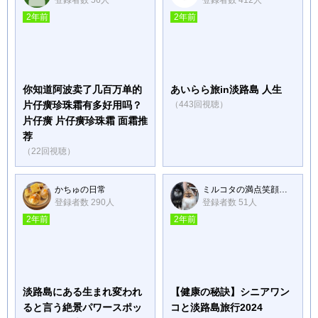
登録者数 56人
登録者数 412人
2年前
2年前
你知道阿波卖了几百万单的
あいらら旅in淡路島 人生
片仔癀珍珠霜有多好用吗？
（443回視聴）
片仔癀 片仔癀珍珠霜 面霜推
荐
（22回視聴）
かちゅの日常
ミルコタの満点笑顔日記
登録者数 290人
登録者数 51人
2年前
2年前
淡路島にある生まれ変われ
【健康の秘訣】シニアワン
ると言う絶景パワースポッ
コと淡路島旅行2024