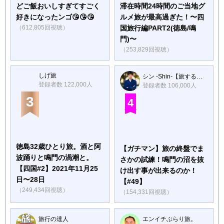
どご飯おいしすぎてすごく
滞在時間24時間のご当地グ
好きになったンゴ😘😘😘
ルメ旅が最高過ぎた！〜四
（612,805回視聴）
国旅行編PART2(徳島/鳴
門)〜
（253,829回視聴）
しげ旅
シン -Shin-【旅するギャンブラー】
登録者数 122,000人
登録者数 106,000人
3
4
徳島32歳ひとり旅。酒と阿
【ガチマン】旅の終盤でま
波踊りと鳴門の渦潮と。
さかの試練！鳴門の沼を抜
【四国#2】2021年11月25
け出す事が出来るのか！
日〜28日
【#49】
（249,434回視聴）
（154,331回視聴）
旅行の達人
エンイチぶらり旅。