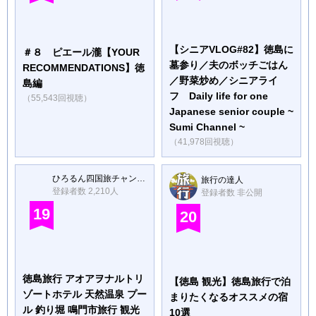
【シニアVLOG#82】徳島に
＃８ ピエール瀧【YOUR
墓参り／夫のボッチごはん
RECOMMENDATIONS】徳
／野菜炒め／シニアライ
島編
フ Daily life for one
（55,543回視聴）
Japanese senior couple ~
Sumi Channel ~
（41,978回視聴）
ひろるん四国旅チャンネル
旅行の達人
登録者数 2,210人
登録者数 非公開
19
20
徳島旅行 アオアヲナルトリ
【徳島 観光】徳島旅行で泊
ゾートホテル 天然温泉 プー
まりたくなるオススメの宿
ル 釣り堀 鳴門市旅行 観光
10選