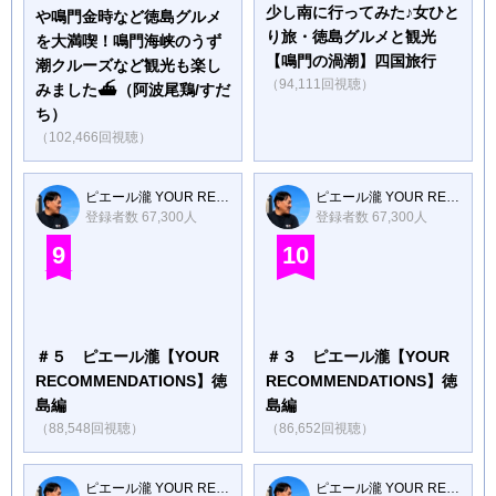
少し南に行ってみた♪女ひと
や鳴門金時など徳島グルメ
り旅・徳島グルメと観光
を大満喫！鳴門海峡のうず
【鳴門の渦潮】四国旅行
潮クルーズなど観光も楽し
（94,111回視聴）
みました⛴（阿波尾鶏/すだ
ち）
（102,466回視聴）
ピエール瀧 YOUR RECOMMENDATIONS
ピエール瀧 YOUR RECOMMENDATIONS
登録者数 67,300人
登録者数 67,300人
9
10
＃５ ピエール瀧【YOUR
＃３ ピエール瀧【YOUR
RECOMMENDATIONS】徳
RECOMMENDATIONS】徳
島編
島編
（88,548回視聴）
（86,652回視聴）
ピエール瀧 YOUR RECOMMENDATIONS
ピエール瀧 YOUR RECOMMENDATIONS