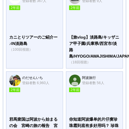
登録者数 367人
登録者数 9人
2年前
2年前
カニとりツアーのご紹介ー
【旅vlog】淡路島/キッザニ
♪IN淡路島
ア甲子園/兵庫県/西宮市/淡
（100回視聴）
路
島/HYOGO/AWAJISHIMA/JAPA
（18回視聴）
のだせんいち
阿波旅行
登録者数 6,960人
登録者数 56人
2年前
2年前
邪馬壹国は阿波から始まる
你知道阿波爆单的片仔癀珍
の会 宮崎の旅の報告 宮
珠霜到底有多好用吗？ 珍珠