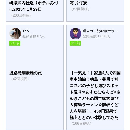
崎県式内社巡りホテルみづ
霜 片仔癀
ほ2025年1月29日
（83回視聴）
（200回視聴）
TKA
週末ガチ勢43歳サラリーマンの副業VLOG
登録者数 87人
登録者数 1,030人
2年前
2年前
淡路島鯛素麺の旅
【一気見！】家族4人で四国
（42回視聴）
車中泊旅！徳島・香川で神
コスパの子ども遊びスポッ
ト巡り✨あすたむらんど&さ
ぬきこどもの国で家族遊び
＆徳島ラーメン＆讃岐うど
んを堪能し、450円温泉で
極上ととのい体験してみた
（166回視聴）