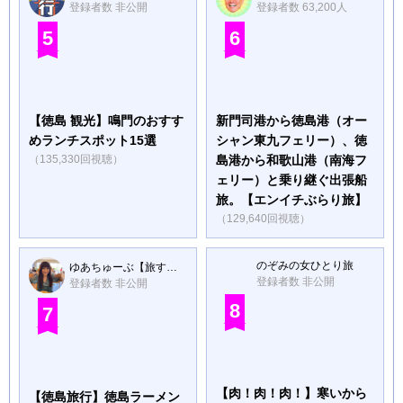
登録者数 非公開
登録者数 63,200人
5
6
【徳島 観光】鳴門のおすす
新門司港から徳島港（オー
めランチスポット15選
シャン東九フェリー）、徳
（135,330回視聴）
島港から和歌山港（南海フ
ェリー）と乗り継ぐ出張船
旅。【エンイチぶらり旅】
（129,640回視聴）
のぞみの女ひとり旅
ゆあちゅーぶ【旅するOL日記】
登録者数 非公開
登録者数 非公開
8
7
【肉！肉！肉！】寒いから
【徳島旅行】徳島ラーメン