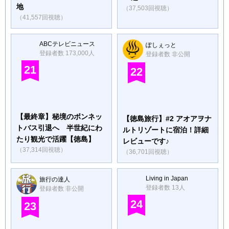
地
（37,503回視聴）
（41,557回視聴）
ABCテレビニュース
ぽしぇっと
登録者数 173,000人
登録者数 非公開
21
22
【最終章】秘境のボンネッ
【徳島旅行】#2 アオアヲナ
トバス引退へ 半世紀にわ
ルトリゾートに宿泊！詳細
たり観光で活躍【徳島】
レビューです♪
（37,314回視聴）
（36,701回視聴）
Living in Japan
旅行の達人
登録者数 13人
登録者数 非公開
24
23