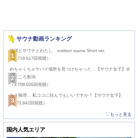
サウナ動画ランキング
銭湯とサウナとわたし outdoor sauna Short ver.
1
（2,718,617回視聴）
めちゃくちゃヤバイ場所を見つけちゃった…【サウナ女子】＠
サどころ新潟
2
（1,708,026回視聴）
もう無理… 私ココに住んでもいいですか？【サウナ女子】
3
（873,842回視聴）
もっと見る
国内人気エリア