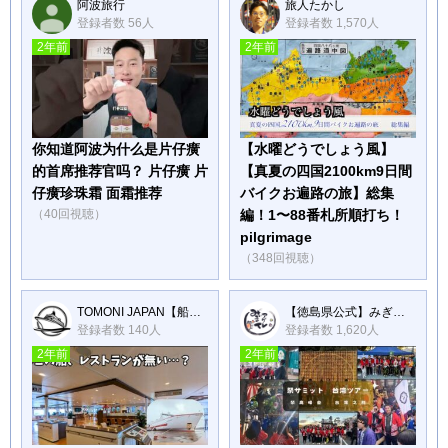
阿波旅行
旅人たかし
登録者数 56人
登録者数 1,570人
2年前
2年前
你知道阿波为什么是片仔癀
【水曜どうでしょう風】
的首席推荐官吗？ 片仔癀 片
【真夏の四国2100km9日間
仔癀珍珠霜 面霜推荐
バイクお遍路の旅】総集
（40回視聴）
編！1〜88番札所順打ち！
pilgrimage
（348回視聴）
TOMONI JAPAN【船旅】
【徳島県公式】みぎアゲTV
登録者数 140人
登録者数 1,620人
2年前
2年前