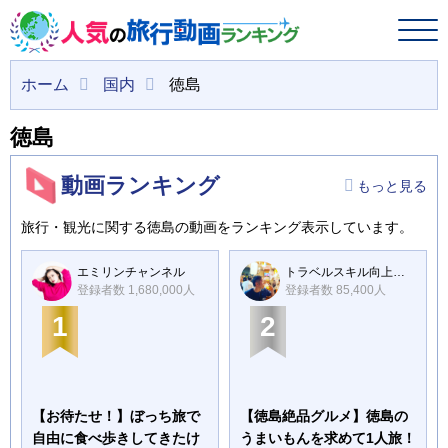
ホーム
国内
徳島
徳島
動画ランキング
もっと見る
旅行・観光に関する徳島の動画をランキング表示しています。
エミリンチャンネル
トラベルスキル向上委員会
登録者数 1,680,000人
登録者数 85,400人
1
2
【お待たせ！】ぼっち旅で
【徳島絶品グルメ】徳島の
自由に食べ歩きしてきたけ
うまいもんを求めて1人旅！