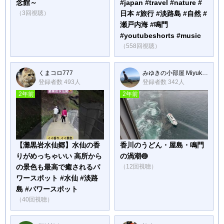
念館～
#japan #travel #nature #
（3回視聴）
日本 #旅行 #淡路島 #自然 #
瀬戸内海 #鳴門
#youtubeshorts #music
（558回視聴）
くまコロ777
みゆきの小部屋 Miyuki's alcove
登録者数 493人
登録者数 342人
2年前
2年前
【灘黒岩水仙郷】水仙の香
香川のうどん・屋島・鳴門
りがめっちゃいい 高所から
の渦潮🍥
の景色も最高で癒されるパ
（12回視聴）
ワースポット #水仙 #淡路
島 #パワースポット
（40回視聴）