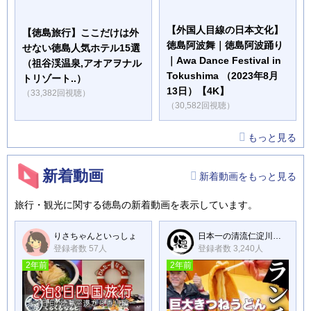
【外国人目線の日本文化】
【徳島旅行】ここだけは外
徳島阿波舞｜徳島阿波踊り
せない徳島人気ホテル15選
｜Awa Dance Festival in
（祖谷渓温泉,アオアヲナル
Tokushima （2023年8月
トリゾート..）
13日）【4K】
（33,382回視聴）
（30,582回視聴）
もっと見る
新着動画
新着動画をもっと見る
旅行・観光に関する徳島の新着動画を表示しています。
りさちゃんといっしょ
日本一の清流仁淀川を始め、日本中を旅行してレビューする【徳ちゃんねる1】徳弘効三
登録者数 57人
登録者数 3,240人
2年前
2年前