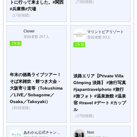
トに行って来ました。#関西
（73回視聴）
#兵庫県#穴場
（17回視聴）
Clover
マリントピアリゾート
登録者数 267人
登録者数 83人
2年前
2年前
年末の徳島ライブツアー！
淡路エリア【Private Villa
そば米雑炊・餅つき大会・
Glmping 淡路】 #旅行写真
大阪寄り道等（Tokushima
#japantravelphoto #旅行
／LIVE／Sobagome／
#旅フォト #温泉旅館 #温泉
Osaka／Takoyaki）
宿 #travel #デート #カップ
（95回視聴）
ル
（27回視聴）
あわかん公式チャンネル。
Non