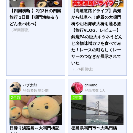
【四国横断 】2泊3日の四国
【高速道路ドライブ】高知
旅行 1日目【鳴門海峡＆う
から岐阜へ！絶景の大鳴門
どん食べ比べ】
橋や明石海峡大橋を通る旅
（38回視聴）
【旅行VLOG、レビュー】
鈴鹿PAの巨大キツネうどん
と名物味噌カツを食べてみ
た！レースの町らしくレー
サーのつなぎが展示されて
いた
（176回視聴）
パグ太郎
chikaho
登録者数 非公開
登録者数 1人
2年前
2年前
日帰り淡路島～大鳴門橋記
徳島県鳴門市〜大鳴門橋