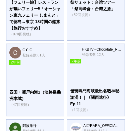
【フェリー旅】レストラン
祭サミット：台湾ツアー
が無いフェリー⁉「オーシャ
「祭高峰會：台灣之旅」
ン東九フェリー しまんと」
（52回視聴）
で徳島→東京 18時間の船旅
【旅行おすすめ】
（878回視聴）
HKBTV - Chocolate_Rep ch.
C C C
登録者数 12人
登録者数 61人
2年前
2年前
發現鳴門海峽最出名嘅神秘
四国・瀬戸内海1（淡路島🏯
漩渦！｜《關西遠征》
洲本城）
Ep.11
（47回視聴）
（1回視聴）
阿波旅行
AI♡RARA_OFFICIAL