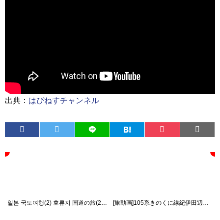
出典：
はぴねすチャンネル
일본 국도여행(2) 호류지 国道の旅(2) 法隆寺
[旅動画]105系きのくに線紀伊田辺～新宮メインに密着！