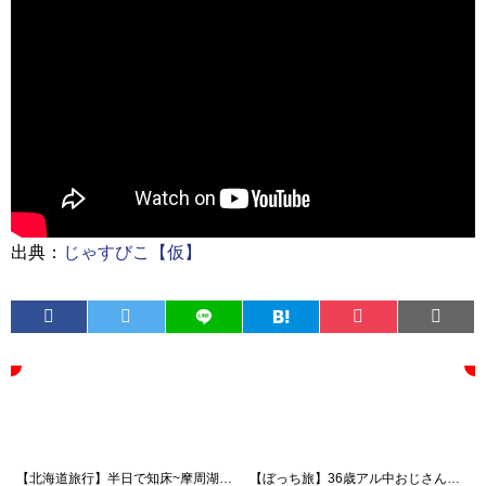
出典：
じゃすびこ【仮】
【北海道旅行】半日で知床~摩周湖~阿寒湖~星野リゾートトマムへの旅【新婚旅行】
【ぼっち旅】36歳アル中おじさんの夏の河口湖ひとり旅〜day2〜