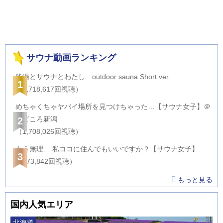
サウナ動画ランキング
銭湯とサウナとわたし outdoor sauna Short ver.
1
（2,718,617回視聴）
めちゃくちゃヤバイ場所を見つけちゃった…【サウナ女子】＠
サどころ新潟
2
（1,708,026回視聴）
もう無理… 私ココに住んでもいいですか？【サウナ女子】
3
（873,842回視聴）
もっと見る
国内人気エリア
北海道