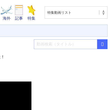
海外
記事
特集
た！