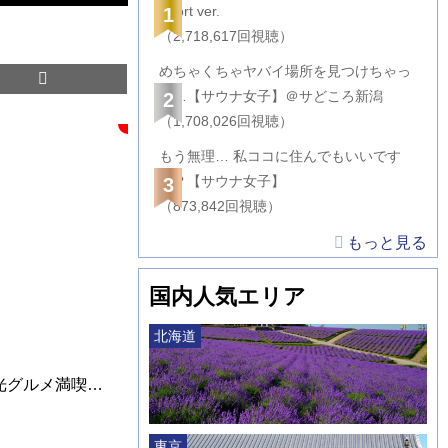
Short ver.
1
（2,718,617回視聴）
めちゃくちゃヤバイ場所を見つけちゃっ
た…【サウナ女子】＠サどころ新潟
2
（1,708,026回視聴）
もう無理… 私ココに住んでもいいです
か？【サウナ女子】
3
（873,842回視聴）
もっと見る
国内人気エリア
北海道
【奄美Vlog】世界自然遺産！！奄美大島2泊3日 観光グルメ満喫旅 1日目♪Amami Island japan【ぽてたび】
東京