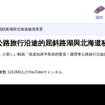
国内
屈斜路湖與北海道秘境美景
公路旅行沿途的屈斜路湖與北海道
n 車中泊生活」が新しい動画「抵達知床半島前的驚喜！露營車公路旅行
数 124,000人のYouTubeチャンネル。