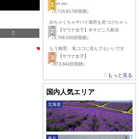
Short ver.
1
（2,718,617回視聴）
めちゃくちゃヤバイ場所を見つけちゃっ
た…【サウナ女子】＠サどころ新潟
2
（1,708,026回視聴）
もう無理… 私ココに住んでもいいです
か？【サウナ女子】
3
（873,842回視聴）
もっと見る
国内人気エリア
北海道
東京