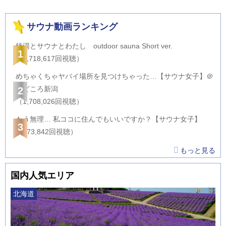
サウナ動画ランキング
銭湯とサウナとわたし outdoor sauna Short ver.
1
（2,718,617回視聴）
めちゃくちゃヤバイ場所を見つけちゃった…【サウナ女子】＠
サどころ新潟
2
（1,708,026回視聴）
もう無理… 私ココに住んでもいいですか？【サウナ女子】
3
（873,842回視聴）
もっと見る
国内人気エリア
北海道