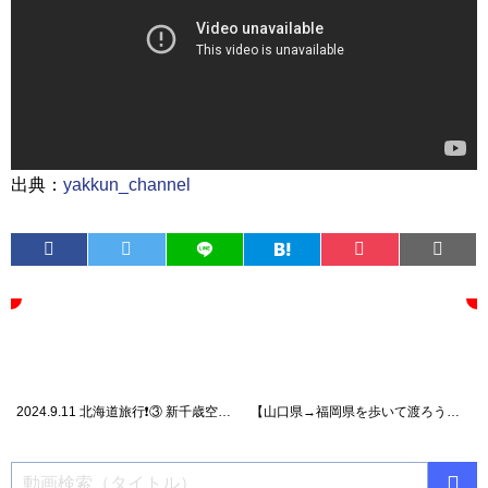
出典：
yakkun_channel
2024.9.11 北海道旅行❗️③ 新千歳空港から札幌のスープカレー屋『五◯堂』さんに行きます❗️🚗
【山口県→福岡県を歩いて渡ろう！💪】#shorts #関門海峡 #人道トンネル