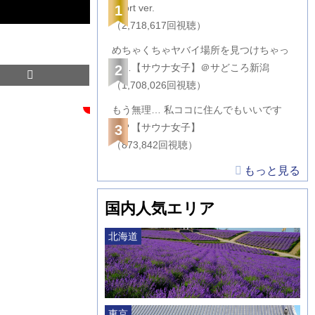
Short ver.
1
（2,718,617回視聴）
めちゃくちゃヤバイ場所を見つけちゃっ
た…【サウナ女子】＠サどころ新潟
2
（1,708,026回視聴）
もう無理… 私ココに住んでもいいです
か？【サウナ女子】
3
（873,842回視聴）
もっと見る
国内人気エリア
北海道
東京