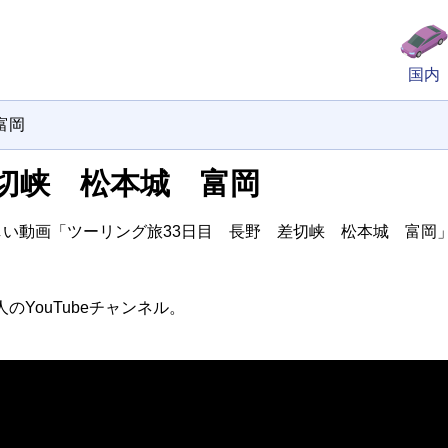
国内
富岡
切峡 松本城 富岡
新しい動画「ツーリング旅33日目 長野 差切峡 松本城 富岡
のYouTubeチャンネル。