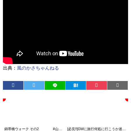
出典：
風のかさちゃんねる
錦帯橋ウォーク その2 #山口県 #岩国市 #錦帯橋 #一人旅 #観光 #ゴールデンウィーク#錦川
[必見‼️]GWに旅行何処に行こうか迷ってる人達‼️ここ行けば間違いない‼️#ゴールデンウィーク #旅行#umie#神戸 #ばずれ