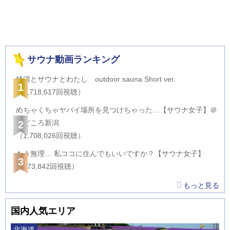
サウナ動画ランキング
銭湯とサウナとわたし outdoor sauna Short ver.
1
（2,718,617回視聴）
めちゃくちゃヤバイ場所を見つけちゃった…【サウナ女子】＠
サどころ新潟
2
（1,708,026回視聴）
もう無理… 私ココに住んでもいいですか？【サウナ女子】
3
（873,842回視聴）
もっと見る
国内人気エリア
北海道