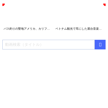
バス釣りの聖地アメリカ、カリフォルニアでバスフィッシング！
ベトナム観光で耳にした屋台音楽｜ダナン旅気分になれる人気曲集｜Street vendor calls in Da Nang, Vietnam