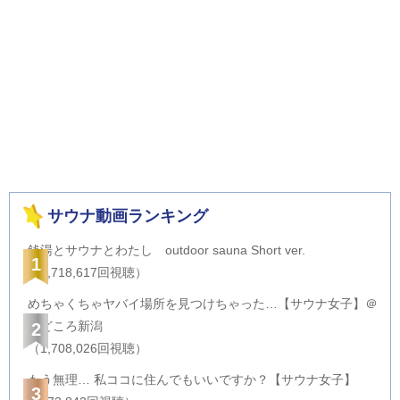
サウナ動画ランキング
銭湯とサウナとわたし outdoor sauna Short ver.
1
（2,718,617回視聴）
めちゃくちゃヤバイ場所を見つけちゃった…【サウナ女子】＠
サどころ新潟
2
（1,708,026回視聴）
もう無理… 私ココに住んでもいいですか？【サウナ女子】
3