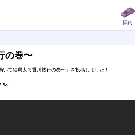
国内
行の巻〜
て動いて結局太る香川旅行の巻〜」を投稿しました！
ネル。