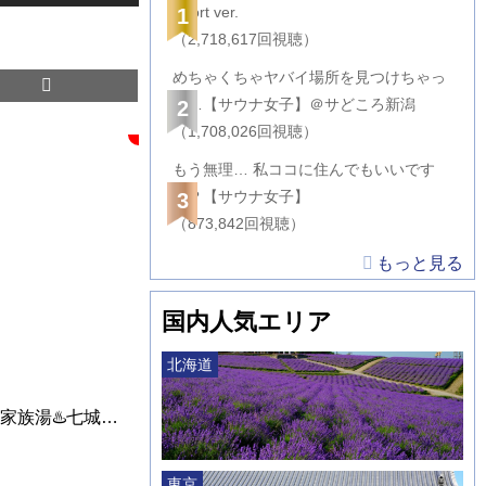
Short ver.
1
（2,718,617回視聴）
めちゃくちゃヤバイ場所を見つけちゃっ
た…【サウナ女子】＠サどころ新潟
2
（1,708,026回視聴）
もう無理… 私ココに住んでもいいです
か？【サウナ女子】
3
（873,842回視聴）
もっと見る
国内人気エリア
北海道
【温泉女子】【熊本グルメ旅】グリーンティラボ🍵家族湯♨️七城の森🧖‍♀️【女ひとり旅】津森神宮⛩神社巡り⛩japanese onsen♨️素敵なランチ🍙お茶専門店🫖【熊本】hot spring
東京