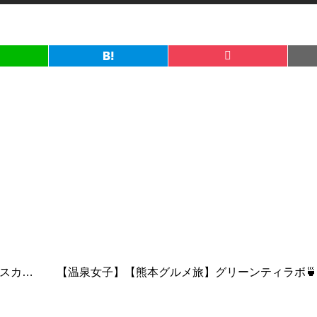
GOTO【北海道】Day２「札幌市～小樽市内編」蟹！ジンギスカン！スープカレー！夜パフェ！